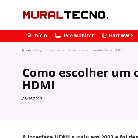
Início
TV e Monitor
Hardware
Início
»
Blog
»
Como escolher um cabo com interface HDMI
Como escolher um c
HDMI
25/04/2022
A interface HDMI surgiu em 2003 e foi d