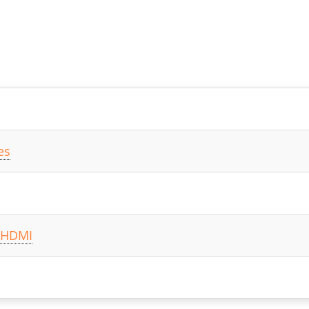
es
o HDMI