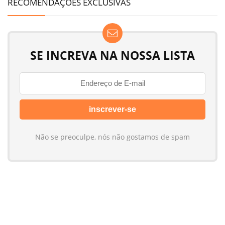
RECOMENDAÇÕES EXCLUSIVAS
Gasolina Cidade
15,3 km/l
Gasolina estrada
15,7 km/l
SE INCREVA NA NOSSA LISTA
Etanol Cidade
10,8 km/l
Etanol Estrada
11,0 km/l
Não se preoculpe, nós não gostamos de spam