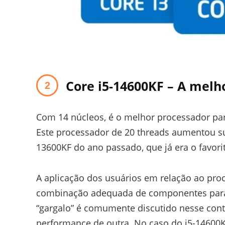
Core i5-14600KF
–
A melho
Com 14 núcleos, é o melhor processador para
Este processador de 20 threads aumentou s
13600KF do ano passado, que já era o favor
A aplicação dos usuários em relação ao proc
combinação adequada de componentes para
“gargalo” é comumente discutido nesse conte
performance de outra. No caso do i5-14600K