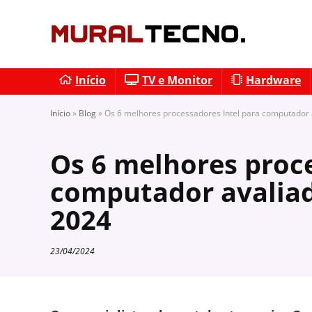
Início
TV e Monitor
Hardware
Início
»
Blog
»
Os 6 melhores processadores Intel para computador
Os 6 melhores proce
computador avalia
2024
23/04/2024