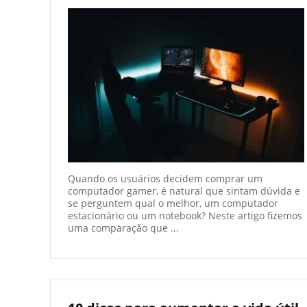
Quando os usuários decidem comprar um
computador gamer, é natural que sintam dúvida e
se perguntem qual o melhor, um computador
estacionário ou um notebook? Neste artigo fizemos
uma comparação que ...